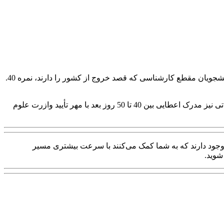
همانطور که گفتیم این آزمون صد سوال و صد نمره دارد. نمره ‌دهی آزمون برای دانشجویان دکتری از 50 به بالا در نظر گرفته شده و برای دانشجویان مقطع کارشناسی که قصد خروج از کشور را دارند، نمره 40.
لازم به ذکر است که این آزمون نمره منفی ندارد. زمان اعلام نتایج نیز بین 5 تا 10 روز طول کشیده و به صورت اینترنتی اعلام می‌شود. در نهاتی نیز مدرک اعطایی بین 40 تا 50 روز بعد با مهر تأیید وازرت علوم
وجود دارند که به شما کمک می‌کنند با سرعت بیشتری مسیر
شوید.