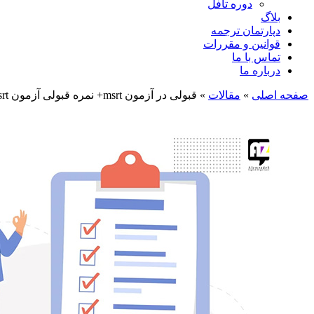
دوره تافل
بلاگ
دپارتمان ترجمه
قوانین و مقررات
تماس با ما
درباره ما
صفحه اصلی
»
مقالات
»
قبولی در آزمون msrt+ نمره قبولی آزمون msrt چقدر است؟