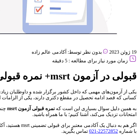
19 ژوئن 2023
بدون نظر
توسط: آکادمی عالم زاده
زمان مورد نیاز برای مطالعه : 5 دقیقه
قبولی در آزمون msrt+ نمره قبولی آزمون msrt چقدر است؟
کسانی که قصد ادامه تحصیل در مقطع دکتری دارند، یکی از الزامات 
به همین دلیل سوال بسیاری این است که
نمره قبولی آزمون msrt
چند 
امتحانات تزدیک می‌کند، آشنا کنیم؛ با ما همراه باشید.
اگر هم به دنبال یک آکادمی معتبر برای
قبولی تضمینی msrt هستید، آکادمی استاد عالم زاده می‌تواند یکی از بهترنی انتخاب‌های شما باشد. برای آشنایی با شرایط
با شماره
22572852
-021
تماس بگیرید.