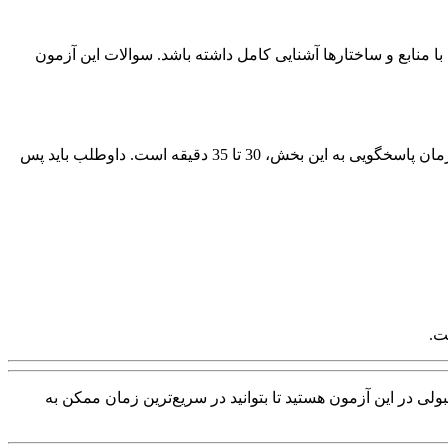
 منابع و ساختارها آشنایی کامل داشته باشد. سوالات این آزمون
این قسمت از 30 سوال چهار گزینه‌ای تشکیل شده و در آن از مکالمات کوتاه، بلند و همچنین درک مطلب شفاهی سؤال ارائه می‌شود. مدت زمان پاسخگویی به این بخش، 30 تا 35 دقیقه است. داوطلب باید پس
لی در این آزمون هستید تا بتوانید در سریع‌ترین زمان ممکن به