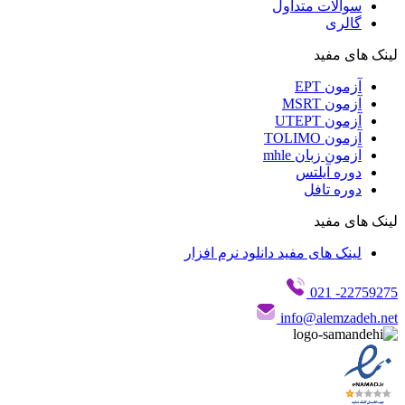
سوالات متداول
گالری
لینک های مفید
آزمون EPT
آزمون MSRT
آزمون UTEPT
آزمون TOLIMO
آزمون زبان mhle
دوره آیلتس
دوره تافل
لینک های مفید
لینک های مفید دانلود نرم افزار
- 021
22759275
info@alemzadeh.net