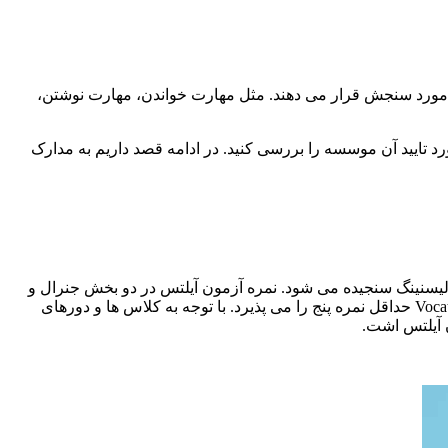
ا مورد سنجش قرار می دهند. مثل مهارت خواندن، مهارت نوشتن،
د تایید آن موسسه را بررسی کنید. در ادامه قصد داریم به مدارک
 لیسنینگ سنجیده می شود. نمره آزمون آیلتس در دو بخش جنرال و
آکادمیک طبقه بندی می شود و سطح تسلط و مهارت فرد را نشان می دهد. نمره این آزمون از یک تا نُه است و کشور استرالیا در بخش Vocational حداقل نمره پنج را می پذیرد. با توجه به کلاس ها و دورهای
ن آیلتس اشت.