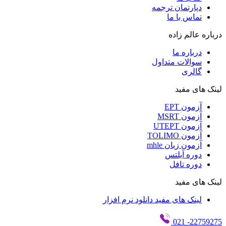
دپارتمان ترجمه
تماس با ما
درباره عالم زاده
درباره ما
سوالات متداول
گالری
لینک های مفید
آزمون EPT
آزمون MSRT
آزمون UTEPT
آزمون TOLIMO
آزمون زبان mhle
دوره آیلتس
دوره تافل
لینک های مفید
لینک های مفید دانلود نرم افزار
- 021
22759275