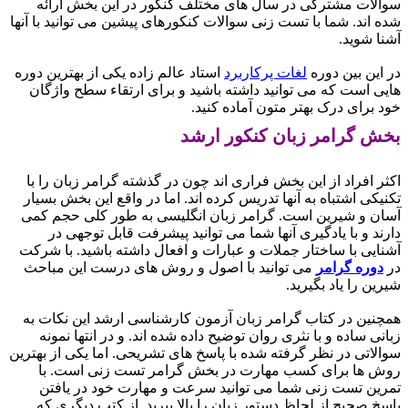
سوالات مشترکی در سال های مختلف کنکور در این بخش ارائه
شده اند. شما با تست زنی سوالات کنکورهای پیشین می توانید با آنها
آشنا شوید.
در این بین دوره
لغات پرکاربرد
استاد عالم زاده یکی از بهترین دوره
هایی است که می توانید داشته باشید و برای ارتقاء سطح واژگان
خود برای درک بهتر متون آماده کنید.
بخش گرامر زبان کنکور ارشد
اکثر افراد از این بخش فراری اند چون در گذشته گرامر زبان را با
تکنیکی اشتباه به آنها تدریس کرده اند. اما در واقع این بخش بسیار
آسان و شیرین است. گرامر زبان انگلیسی به طور کلی حجم کمی
دارند و با یادگیری آنها شما می توانید پیشرفت قابل توجهی در
آشنایی با ساختار جملات و عبارات و افعال داشته باشید. با شرکت
در
دوره گرامر
می توانید با اصول و روش های درست این مباحث
شیرین را یاد بگیرید.
همچنین در کتاب گرامر زبان آزمون کارشناسی ارشد این نکات به
زبانی ساده و با نثری روان توضیح داده شده اند. و در انتها نمونه
سوالاتی در نظر گرفته شده با پاسخ های تشریحی. اما یکی از بهترین
روش ها برای کسب مهارت در بخش گرامر تست زنی است. با
تمرین تست زنی شما می توانید سرعت و مهارت خود در یافتن
پاسخ صحیح از لحاظ دستور زبان را بالا ببرید. از کتب دیگری که