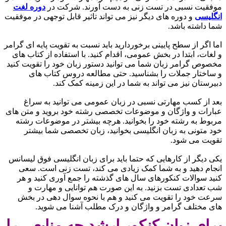
موفقیت نسبی در تست زنی به دست آورند. شرکت در
دوره لغت
انگلیسی
و دوره های دیگر نیز می تواند تاثیر قابل توجهی در موفقیت
شما داشته باشد.
اما اگر از سطح پایینی برخوردارید باید نسبت به تقویت پایه ای گرامر
و لغات، ابتدا در بخش عمومی، اقدام کنید. با استفاده از کتاب های
مخصوص گرامر زبان شما می توانید دستور زبان خود را تقویت کنید
و ساختار جملات را بشناسید. حتی مطالعه دروس کتاب های
دبیرستان نیز می تواند به شما در این زمینه کمک کند.
بعد از کسب مهارتی نسبی در زبان عمومی می توانید به سراغ
عبارات و واژگان و موضوعات تخصصی رشته خود بروید و متن های
مربوط به رشته خود را بخوانید. هرچه بیشتر در موضوعات رشته
خود متونی به زبان انگلیسی بخوانید، زبان تخصصی شما بیشتر
تقویت می شود.
یکی دیگر از کارهایی که حتما باید برای زبان انگلیسی فوق لیسانس
انجام دهید و به شما کمک زیادی می کند، تست زنی است. سعی
کنید سوالات کنکورهای سال های گذشته را جمع آوری کنید و هر
شب تعدادی تست بزنید. به این صورت هم توانایی و مهارت و
سرعت خود را تقویت می کنید و هم با نحوه سوال دهی در بخش
های مختلف گرامر و واژگان و درک مطلب آشنا می شوید.
برای زبان کنکور ارشد چه منابعی را