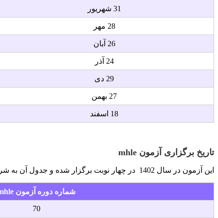
31 شهریور
28 مهر
26 آبان
24 آذر
29 دی
27 بهمن
18 اسفند
تاریخ برگزاری آزمون
mhle
این آزمون در سال 1402 در چهار نوبت برگزار شده و جدول آن به شرح زیر خواهد بود.
شماره دوره آزمون mhle
70